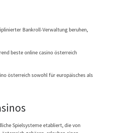
iplinierter Bankroll-Verwaltung beruhen,
rend beste online casino österreich
ino österreich sowohl für europäisches als
asinos
liche Spielsysteme etabliert, die von