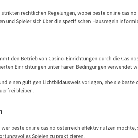
strikten rechtlichen Regelungen, wobei beste online casino ö
 und Spieler sich über die spezifischen Hausregeln informie
mmt den Betrieb von Casino-Einrichtungen durch die Casinos
ollierten Einrichtungen unter fairen Bedingungen verwendet 
 und einen gültigen Lichtbildausweis vorlegen, ehe sie beste
erfrei bleiben.
h
wer beste online casino österreich effektiv nutzen möchte, s
rtungsvolles Spielen zu praktizieren.