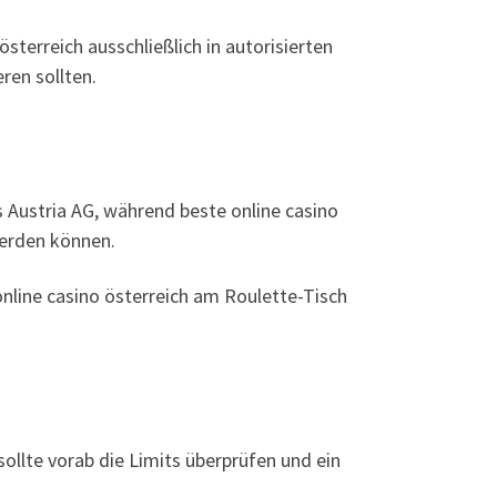
sterreich ausschließlich in autorisierten
ren sollten.
 Austria AG, während beste online casino
werden können.
 online casino österreich am Roulette-Tisch
ollte vorab die Limits überprüfen und ein