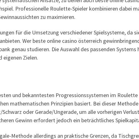
 systematischen Ansätze, zu denen auch beste online casino
chspiel. Professionelle Roulette-Spieler kombinieren dabei
Gewinnaussichten zu maximieren.
gungen für die Umsetzung verschiedener Spielsysteme, da s
nbieten. Wer beste online casino österreich gewinnbringend
elbank genau studieren. Die Auswahl des passenden Systems h
 eigenen Zielen.
testen und bekanntesten Progressionssystemen im Roulette u
fachen mathematischen Prinzipien basiert. Bei dieser Methode
t/Schwarz oder Gerade/Ungerade, um alle vorherigen Verlus
cheren Gewinn erfordert jedoch ein beträchtliches Spielkapita
ingale-Methode allerdings an praktische Grenzen, da Tischg