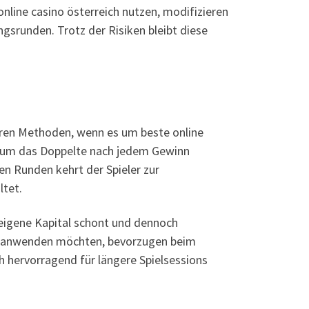
online casino österreich nutzen, modifizieren
gsrunden. Trotz der Risiken bleibt diese
reren Methoden, wenn es um beste online
atz um das Doppelte nach jedem Gewinn
en Runden kehrt der Spieler zur
ltet.
s eigene Kapital schont und dennoch
eich anwenden möchten, bevorzugen beim
ch hervorragend für längere Spielsessions