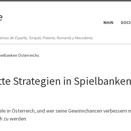
e
MAIN
SOCI
ativos de España, Turquía, Polonia, Rumanía y Macedonia
pielbanken Österreichs
te Strategien in Spielbanken
ele in Österreich, und wer seine Gewinnchancen verbessern m
ch zu werden.