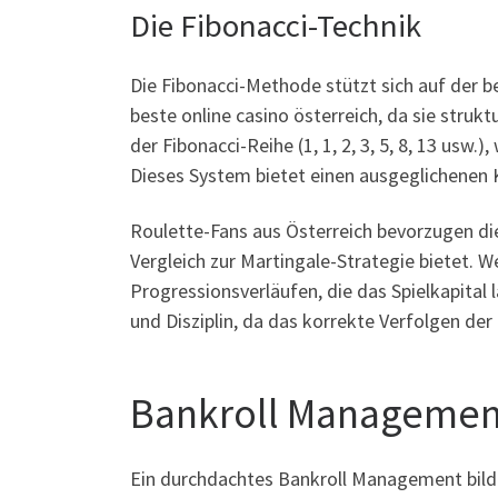
Die Fibonacci-Technik
Die Fibonacci-Methode stützt sich auf der 
beste online casino österreich, da sie struk
der Fibonacci-Reihe (1, 1, 2, 3, 5, 8, 13 usw
Dieses System bietet einen ausgeglichenen 
Roulette-Fans aus Österreich bevorzugen di
Vergleich zur Martingale-Strategie bietet. W
Progressionsverläufen, die das Spielkapita
und Disziplin, da das korrekte Verfolgen der 
Bankroll Management
Ein durchdachtes Bankroll Management bildet