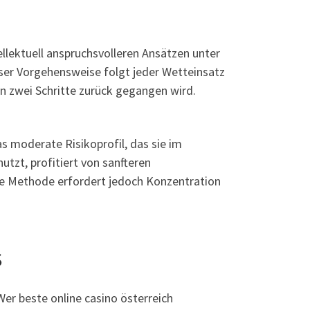
llektuell anspruchsvolleren Ansätzen unter
ieser Vorgehensweise folgt jeder Wetteinsatz
gen zwei Schritte zurück gegangen wird.
 moderate Risikoprofil, das sie im
utzt, profitiert von sanfteren
Die Methode erfordert jedoch Konzentration
s
er beste online casino österreich