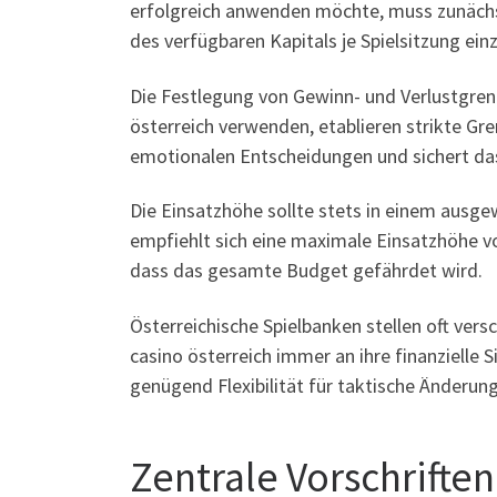
erfolgreich anwenden möchte, muss zunächst 
des verfügbaren Kapitals je Spielsitzung ein
Die Festlegung von Gewinn- und Verlustgrenze
österreich verwenden, etablieren strikte Gr
emotionalen Entscheidungen und sichert da
Die Einsatzhöhe sollte stets in einem ausg
empfiehlt sich eine maximale Einsatzhöhe vo
dass das gesamte Budget gefährdet wird.
Österreichische Spielbanken stellen oft versc
casino österreich immer an ihre finanziell
genügend Flexibilität für taktische Änderun
Zentrale Vorschrifte