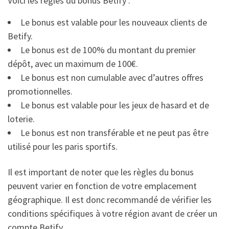
Voici les règles du bonus Betify :
Le bonus est valable pour les nouveaux clients de
Betify.
Le bonus est de 100% du montant du premier
dépôt, avec un maximum de 100€.
Le bonus est non cumulable avec d’autres offres
promotionnelles.
Le bonus est valable pour les jeux de hasard et de
loterie.
Le bonus est non transférable et ne peut pas être
utilisé pour les paris sportifs.
Il est important de noter que les règles du bonus
peuvent varier en fonction de votre emplacement
géographique. Il est donc recommandé de vérifier les
conditions spécifiques à votre région avant de créer un
compte Betify.