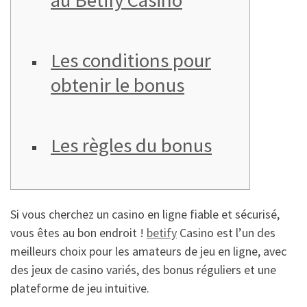
Les conditions pour
obtenir le bonus
Les règles du bonus
Si vous cherchez un casino en ligne fiable et sécurisé,
vous êtes au bon endroit !
betify
Casino est l’un des
meilleurs choix pour les amateurs de jeu en ligne, avec
des jeux de casino variés, des bonus réguliers et une
plateforme de jeu intuitive.