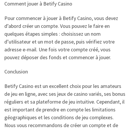
Comment jouer à Betify Casino
Pour commencer à jouer à Betify Casino, vous devez
d’abord créer un compte. Vous pouvez le faire en
quelques étapes simples : choisissez un nom
d’utilisateur et un mot de passe, puis vérifiez votre
adresse e-mail. Une fois votre compte créé, vous
pouvez déposer des fonds et commencer à jouer.
Conclusion
Betify Casino est un excellent choix pour les amateurs
de jeu en ligne, avec ses jeux de casino variés, ses bonus
réguliers et sa plateforme de jeu intuitive. Cependant, il
est important de prendre en compte les limitations
géographiques et les conditions de jeu complexes.
Nous vous recommandons de créer un compte et de