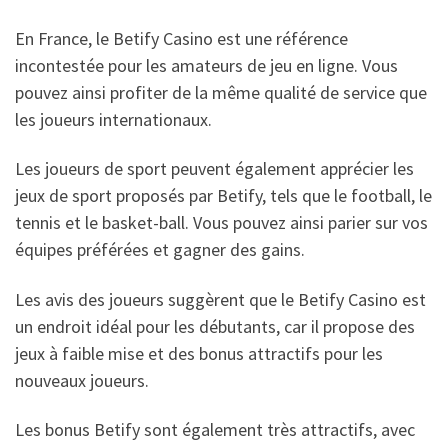
En France, le Betify Casino est une référence
incontestée pour les amateurs de jeu en ligne. Vous
pouvez ainsi profiter de la même qualité de service que
les joueurs internationaux.
Les joueurs de sport peuvent également apprécier les
jeux de sport proposés par Betify, tels que le football, le
tennis et le basket-ball. Vous pouvez ainsi parier sur vos
équipes préférées et gagner des gains.
Les avis des joueurs suggèrent que le Betify Casino est
un endroit idéal pour les débutants, car il propose des
jeux à faible mise et des bonus attractifs pour les
nouveaux joueurs.
Les bonus Betify sont également très attractifs, avec