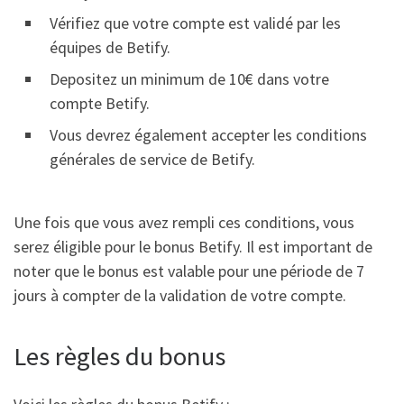
Vérifiez que votre compte est validé par les
équipes de Betify.
Depositez un minimum de 10€ dans votre
compte Betify.
Vous devrez également accepter les conditions
générales de service de Betify.
Une fois que vous avez rempli ces conditions, vous
serez éligible pour le bonus Betify. Il est important de
noter que le bonus est valable pour une période de 7
jours à compter de la validation de votre compte.
Les règles du bonus