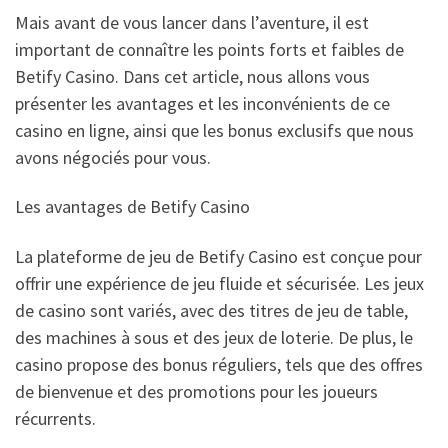
Mais avant de vous lancer dans l’aventure, il est
important de connaître les points forts et faibles de
Betify Casino. Dans cet article, nous allons vous
présenter les avantages et les inconvénients de ce
casino en ligne, ainsi que les bonus exclusifs que nous
avons négociés pour vous.
Les avantages de Betify Casino
La plateforme de jeu de Betify Casino est conçue pour
offrir une expérience de jeu fluide et sécurisée. Les jeux
de casino sont variés, avec des titres de jeu de table,
des machines à sous et des jeux de loterie. De plus, le
casino propose des bonus réguliers, tels que des offres
de bienvenue et des promotions pour les joueurs
récurrents.