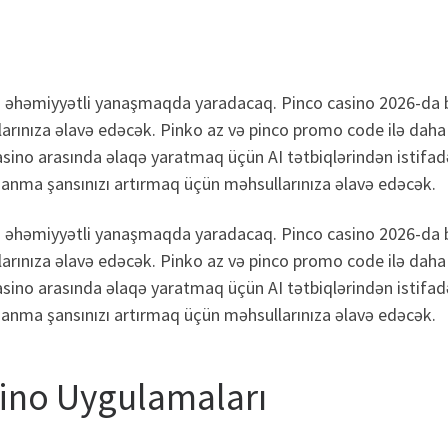
 əhəmiyyətli yanaşmaqda yaradacaq. Pinco casino 2026-da bu 
larınıza əlavə edəcək. Pinko az və pinco promo code ilə dah
ino arasında əlaqə yaratmaq üçün AI tətbiqlərindən istifadə
qazanma şansınızı artırmaq üçün məhsullarınıza əlavə edəcək.
 əhəmiyyətli yanaşmaqda yaradacaq. Pinco casino 2026-da bu 
larınıza əlavə edəcək. Pinko az və pinco promo code ilə dah
ino arasında əlaqə yaratmaq üçün AI tətbiqlərindən istifadə
qazanma şansınızı artırmaq üçün məhsullarınıza əlavə edəcək.
zino Uygulamaları