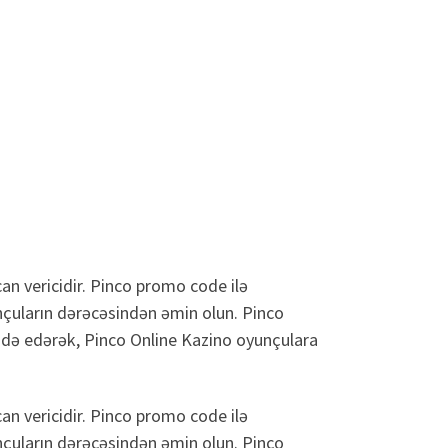
an vericidir. Pinco promo code ilə
unçuların dərəcəsindən əmin olun. Pinco
ifadə edərək, Pinco Online Kazino oyunçulara
an vericidir. Pinco promo code ilə
unçuların dərəcəsindən əmin olun. Pinco