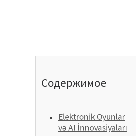
Содержимое
Elektronik Oyunlar
və AI İnnovasiyaları