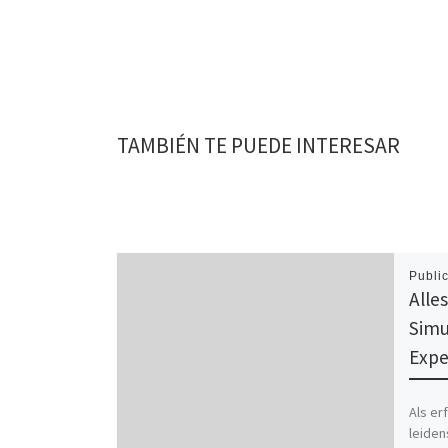
TAMBIÉN TE PUEDE INTERESAR
Publi
Alle
Simu
Expe
Als er
leiden