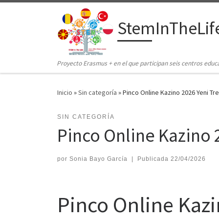
Saltar al contenido
StemInTheLif
Proyecto Erasmus + en el que participan seis centros educ
Inicio
»
Sin categoría
»
Pinco Online Kazino 2026 Yeni Tre
SIN CATEGORÍA
Pinco Online Kazino 
por
Sonia Bayo García
|
Publicada
22/04/2026
Pinco Online Kazi