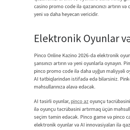
casino promo code ilə qazancınızı artırın və 
yeni və daha heyecan vericidir.
Elektronik Oyunlar və
Pinco Online Kazino 2026-da elektronik oyunl
şansınızı artırın və yeni oyunlarla oynayın. P
pinco promo code ilə daha uyğun maliyyəli 
AI tətbiqlərindən istifadə edə bilərsiniz. Pi
məhsullarınıza əlavə edəcək.
AI təsirli oyunlar,
pinco az
oyunçu təcrübəsini
ilə oyunçu təcrübəsini artırmaq üçün məhsul
seçim təmin edəcək. Pinco game və pinco cas
elektronik oyunlar və AI innovasiyaları ilə 