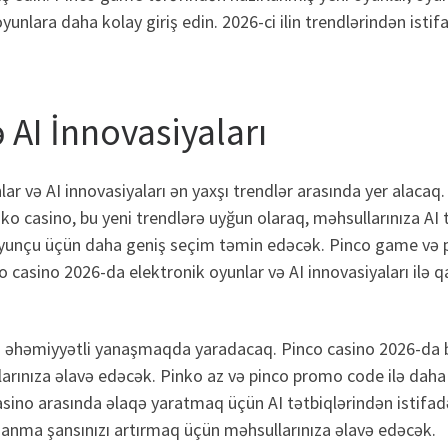
oyunlara daha kolay giriş edin. 2026-ci ilin trendlərindən ist
 AI İnnovasiyaları
ar və AI innovasiyaları ən yaxşı trendlər arasında yer alaca
inko casino, bu yeni trendlərə uyğun olaraq, məhsullarınıza AI t
oyunçu üçün daha geniş seçim təmin edəcək. Pinco game və 
nko casino 2026-da elektronik oyunlar və AI innovasiyaları ilə
 əhəmiyyətli yanaşmaqda yaradacaq. Pinco casino 2026-da bu 
larınıza əlavə edəcək. Pinko az və pinco promo code ilə dah
ino arasında əlaqə yaratmaq üçün AI tətbiqlərindən istifadə
qazanma şansınızı artırmaq üçün məhsullarınıza əlavə edəcək.