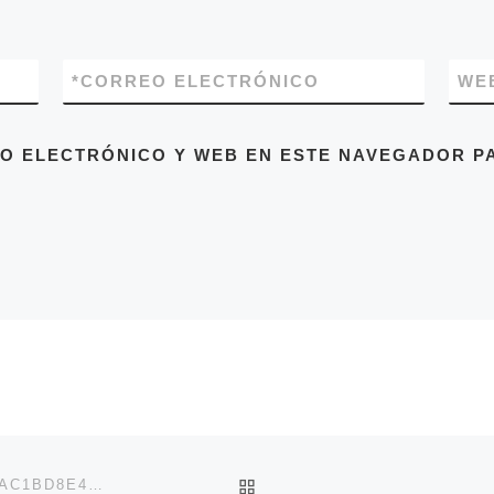
*
CORREO ELECTRÓNICO
WE
O ELECTRÓNICO Y WEB EN ESTE NAVEGADOR PA
VOLVER A LA LISTA DE 
SECURITY LAYER VOID: SMART ANALYTICS 0X0C53AC1BD8E42C27863C6E6860CFD185FEB89747: DEBUG-LAYER SECURITY BREACH