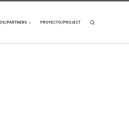
Search
OS/PARTNERS
PROYECTO/PROJECT