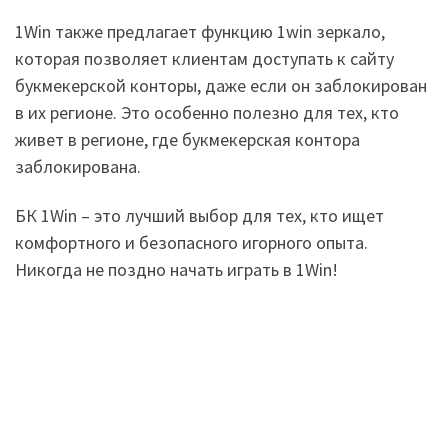
1Win также предлагает функцию 1win зеркало,
которая позволяет клиентам доступать к сайту
букмекерской конторы, даже если он заблокирован
в их регионе. Это особенно полезно для тех, кто
живет в регионе, где букмекерская контора
заблокирована.
БК 1Win – это лучший выбор для тех, кто ищет
комфортного и безопасного игорного опыта.
Никогда не поздно начать играть в 1Win!