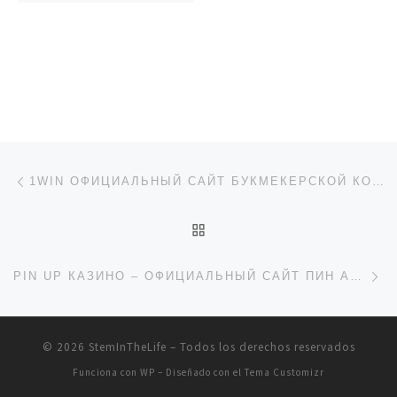
Navegación de entradas
Entrada anterior
1WIN ОФИЦИАЛЬНЫЙ САЙТ БУКМЕКЕРСКОЙ КОНТОРЫ 1ВИН.14756 (3)
VOLVER A LA LISTA DE 
En
PIN UP КАЗИНО – ОФИЦИАЛЬНЫЙ САЙТ ПИН АП ВХОД НА ЗЕРКАЛО 2026.4572 (2)
© 2026
StemInTheLife
– Todos los derechos reservados
Funciona con
WP
– Diseñado con el
Tema Customizr