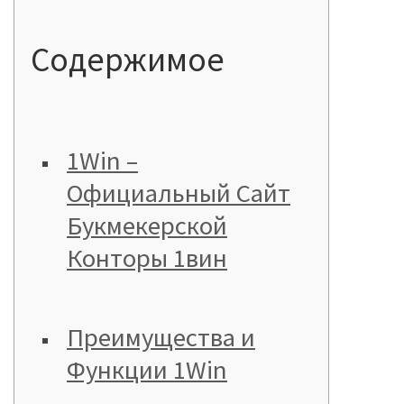
Содержимое
1Win –
Официальный Сайт
Букмекерской
Конторы 1вин
Преимущества и
Функции 1Win