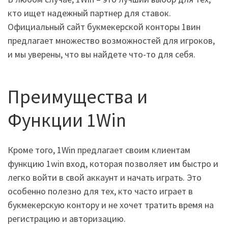
кто ищет надежный партнер для ставок.
Официальный сайт букмекерской конторы 1вин
предлагает множество возможностей для игроков,
и мы уверены, что вы найдете что-то для себя.
Преимущества и
Функции 1Win
Кроме того, 1Win предлагает своим клиентам
функцию 1win вход, которая позволяет им быстро и
легко войти в свой аккаунт и начать играть. Это
особенно полезно для тех, кто часто играет в
букмекерскую контору и не хочет тратить время на
регистрацию и авторизацию.