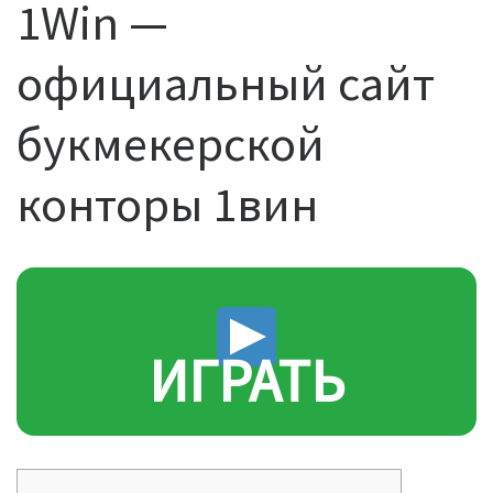
1Win —
официальный сайт
букмекерской
конторы 1вин
ИГРАТЬ