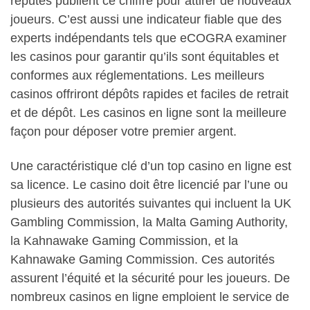
réputés publient ce chiffre pour attirer de nouveaux
joueurs. C’est aussi une indicateur fiable que des
experts indépendants tels que eCOGRA examiner
les casinos pour garantir qu’ils sont équitables et
conformes aux réglementations. Les meilleurs
casinos offriront dépôts rapides et faciles de retrait
et de dépôt. Les casinos en ligne sont la meilleure
façon pour déposer votre premier argent.
Une caractéristique clé d’un top casino en ligne est
sa licence. Le casino doit être licencié par l’une ou
plusieurs des autorités suivantes qui incluent la UK
Gambling Commission, la Malta Gaming Authority,
la Kahnawake Gaming Commission, et la
Kahnawake Gaming Commission. Ces autorités
assurent l’équité et la sécurité pour les joueurs. De
nombreux casinos en ligne emploient le service de