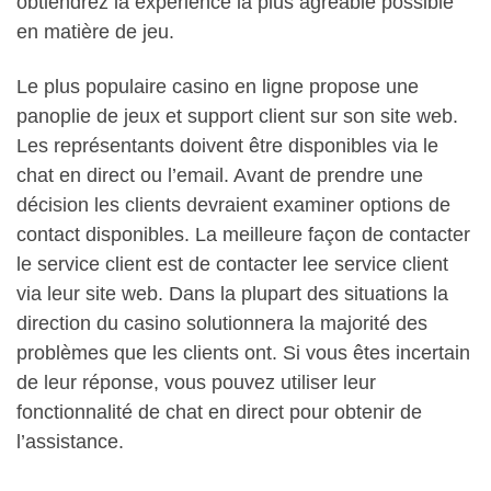
obtiendrez la expérience la plus agréable possible
en matière de jeu.
Le plus populaire casino en ligne propose une
panoplie de jeux et support client sur son site web.
Les représentants doivent être disponibles via le
chat en direct ou l’email. Avant de prendre une
décision les clients devraient examiner options de
contact disponibles. La meilleure façon de contacter
le service client est de contacter lee service client
via leur site web. Dans la plupart des situations la
direction du casino solutionnera la majorité des
problèmes que les clients ont. Si vous êtes incertain
de leur réponse, vous pouvez utiliser leur
fonctionnalité de chat en direct pour obtenir de
l’assistance.