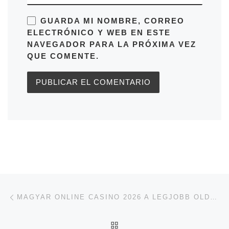
GUARDA MI NOMBRE, CORREO
ELECTRÓNICO Y WEB EN ESTE
NAVEGADOR PARA LA PRÓXIMA VEZ
QUE COMENTE.
Navegación de entradas
Entrada anterior
MAGYAR ONLINE CASINO 2026 A LEGJOBB OLDALAK VALDI PNZES JTKHOZ.1334
VOLVER A LA LISTA DE 