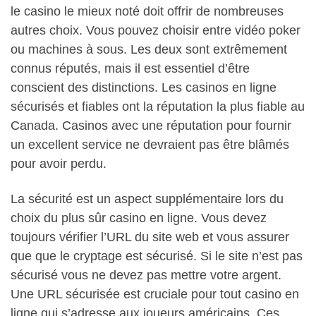
le casino le mieux noté doit offrir de nombreuses
autres choix. Vous pouvez choisir entre vidéo poker
ou machines à sous. Les deux sont extrêmement
connus réputés, mais il est essentiel d’être
conscient des distinctions. Les casinos en ligne
sécurisés et fiables ont la réputation la plus fiable au
Canada. Casinos avec une réputation pour fournir
un excellent service ne devraient pas être blâmés
pour avoir perdu.
La sécurité est un aspect supplémentaire lors du
choix du plus sûr casino en ligne. Vous devez
toujours vérifier l’URL du site web et vous assurer
que que le cryptage est sécurisé. Si le site n’est pas
sécurisé vous ne devez pas mettre votre argent.
Une URL sécurisée est cruciale pour tout casino en
ligne qui s’adresse aux joueurs américains. Ces