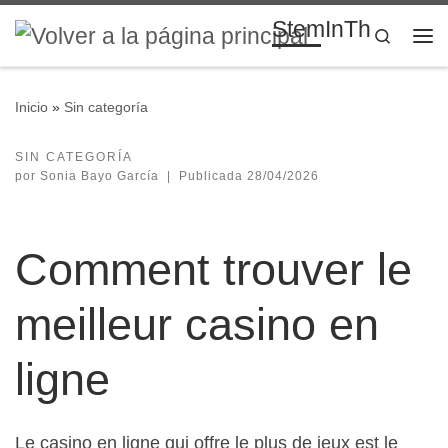
StemInTheLife
Saltar al contenido
Search
Me
Inicio
»
Sin categoría
SIN CATEGORÍA
por
Sonia Bayo García
|
Publicada
28/04/2026
Comment trouver le
meilleur casino en
ligne
Le casino en ligne qui offre le plus de jeux est le