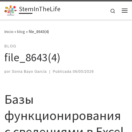
StemInTheLife
Saltar al contenido
Search
Me
Inicio
»
blog
»
file_8643(4)
BLOG
file_8643(4)
por
Sonia Bayo García
|
Publicada
06/05/2026
Базы
функционирования
с сведениями в Excel