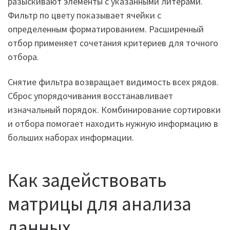
разыскивают элементы с указанными литерами.
Фильтр по цвету показывает ячейки с
определенным форматированием. Расширенный
отбор применяет сочетания критериев для точного
отбора.
Снятие фильтра возвращает видимость всех рядов.
Сброс упорядочивания восстанавливает
изначальный порядок. Комбинирование сортировки
и отбора помогает находить нужную информацию в
больших наборах информации.
Как задействовать
матрицы для анализа
данных