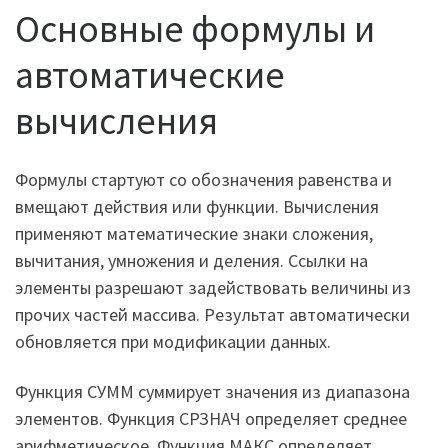
Основные формулы и
автоматические
вычисления
Формулы стартуют со обозначения равенства и
вмещают действия или функции. Вычисления
применяют математические знаки сложения,
вычитания, умножения и деления. Ссылки на
элементы разрешают задействовать величины из
прочих частей массива. Результат автоматически
обновляется при модификации данных.
Функция СУММ суммирует значения из диапазона
элементов. Функция СРЗНАЧ определяет среднее
арифметическое. Функция МАКС определяет