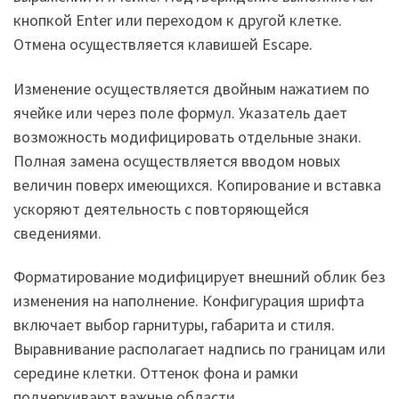
кнопкой Enter или переходом к другой клетке.
Отмена осуществляется клавишей Escape.
Изменение осуществляется двойным нажатием по
ячейке или через поле формул. Указатель дает
возможность модифицировать отдельные знаки.
Полная замена осуществляется вводом новых
величин поверх имеющихся. Копирование и вставка
ускоряют деятельность с повторяющейся
сведениями.
Форматирование модифицирует внешний облик без
изменения на наполнение. Конфигурация шрифта
включает выбор гарнитуры, габарита и стиля.
Выравнивание располагает надпись по границам или
середине клетки. Оттенок фона и рамки
подчеркивают важные области.