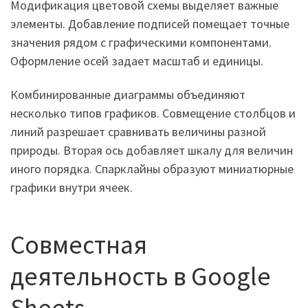
Модификация цветовой схемы выделяет важные
элементы. Добавление подписей помещает точные
значения рядом с графическими компонентами.
Оформление осей задает масштаб и единицы.
Комбинированные диаграммы объединяют
несколько типов графиков. Совмещение столбцов и
линий разрешает сравнивать величины разной
природы. Вторая ось добавляет шкалу для величин
иного порядка. Спарклайны образуют миниатюрные
графики внутри ячеек.
Совместная
деятельность в Google
Sheets