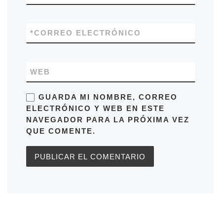
*
CORREO ELECTRÓNICO
WEB
GUARDA MI NOMBRE, CORREO
ELECTRÓNICO Y WEB EN ESTE
NAVEGADOR PARA LA PRÓXIMA VEZ
QUE COMENTE.