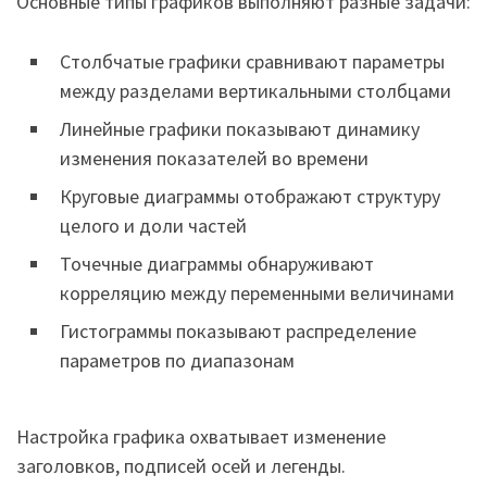
Основные типы графиков выполняют разные задачи:
Столбчатые графики сравнивают параметры
между разделами вертикальными столбцами
Линейные графики показывают динамику
изменения показателей во времени
Круговые диаграммы отображают структуру
целого и доли частей
Точечные диаграммы обнаруживают
корреляцию между переменными величинами
Гистограммы показывают распределение
параметров по диапазонам
Настройка графика охватывает изменение
заголовков, подписей осей и легенды.