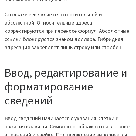
Ссылка ячеек является относительной и
абсолютной. Относительные адреса
корректируются при переносе формул. Абсолютные
ссылки блокируются знаком доллара. Гибридная
адресация закрепляет лишь строку или столбец.
Ввод, редактирование и
форматирование
сведений
Ввод сведений начинается с указания клетки и
нажатия клавиши. Символы отображаются в строке
выражений и ячейке. Подтверждение выполняется