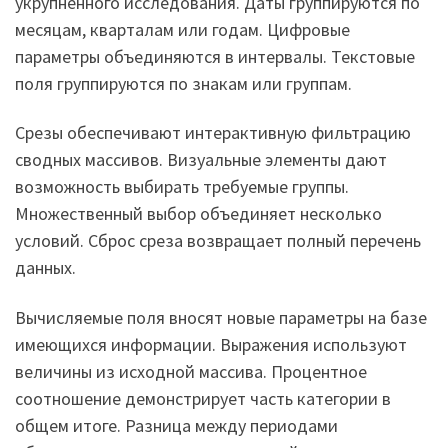
укрупненного исследования. Даты группируются по
месяцам, кварталам или годам. Цифровые
параметры объединяются в интервалы. Текстовые
поля группируются по знакам или группам.
Срезы обеспечивают интерактивную фильтрацию
сводных массивов. Визуальные элементы дают
возможность выбирать требуемые группы.
Множественный выбор объединяет несколько
условий. Сброс среза возвращает полный перечень
данных.
Вычисляемые поля вносят новые параметры на базе
имеющихся информации. Выражения используют
величины из исходной массива. Процентное
соотношение демонстрирует часть категории в
общем итоге. Разница между периодами