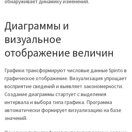
обнаруживает динамику изменений.
Диаграммы и
визуальное
отображение величин
Графики трансформируют числовые данные Spinto в
графическое отображение. Визуализация упрощает
восприятие сведений и выявляет закономерности.
Создание диаграммы стартует с выделения
интервала и выбора типа графика. Программа
автоматически формирует визуализацию на базе
значений.