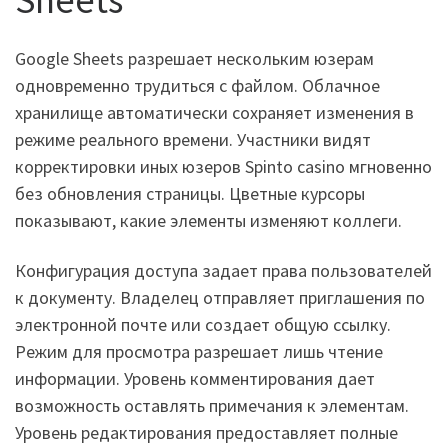
Google Sheets разрешает нескольким юзерам
одновременно трудиться с файлом. Облачное
хранилище автоматически сохраняет изменения в
режиме реального времени. Участники видят
корректировки иных юзеров Spinto casino мгновенно
без обновления страницы. Цветные курсоры
показывают, какие элементы изменяют коллеги.
Конфигурация доступа задает права пользователей
к документу. Владелец отправляет приглашения по
электронной почте или создает общую ссылку.
Режим для просмотра разрешает лишь чтение
информации. Уровень комментирования дает
возможность оставлять примечания к элементам.
Уровень редактирования предоставляет полные