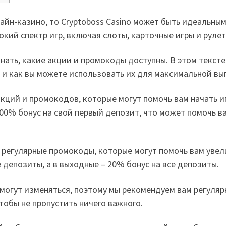
лайн-казино, то Cryptoboss Casino может быть идеальны
кий спектр игр, включая слоты, карточные игры и рулет
знать, какие акции и промокоды доступны. В этом текст
, и как вы можете использовать их для максимальной вы
 акций и промокодов, которые могут помочь вам начать 
00% бонус на свой первый депозит, что может помочь ва
т регулярные промокоды, которые могут помочь вам увел
 депозиты, а в выходные – 20% бонус на все депозиты.
могут изменяться, поэтому мы рекомендуем вам регуляр
чтобы не пропустить ничего важного.