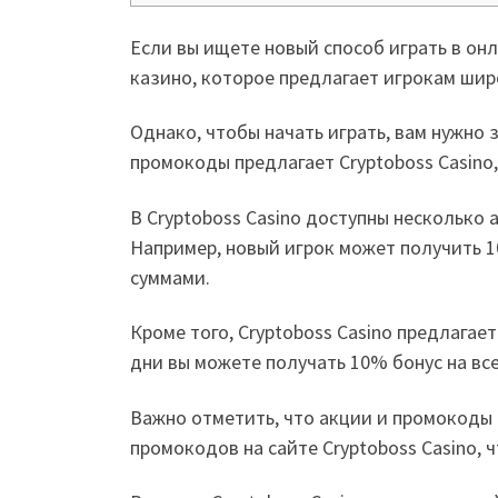
Если вы ищете новый способ играть в он
казино, которое предлагает игрокам широ
Однако, чтобы начать играть, вам нужно 
промокоды предлагает Cryptoboss Casino
В Cryptoboss Casino доступны несколько
Например, новый игрок может получить 1
суммами.
Кроме того, Cryptoboss Casino предлагае
дни вы можете получать 10% бонус на все
Важно отметить, что акции и промокоды 
промокодов на сайте Cryptoboss Casino, 