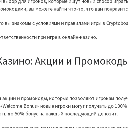
ый выбор для игроков, которые ищут новый способ играт
ромокодами, вы можете найти что-то, что вам понравитс
то вы знакомы с условиями и правилами игры в Cryptobos
ответственности при игре в онлайн-казино.
Казино: Акции и Промокод
ся акции и промокоды, которые позволяют игрокам полу
 «Welcome Bonus» новые игроки могут получать до 100% 
чать до 50% бонус на каждый последующий депозит.
рно проводятся турниры и конкурсы, которые позволяют 