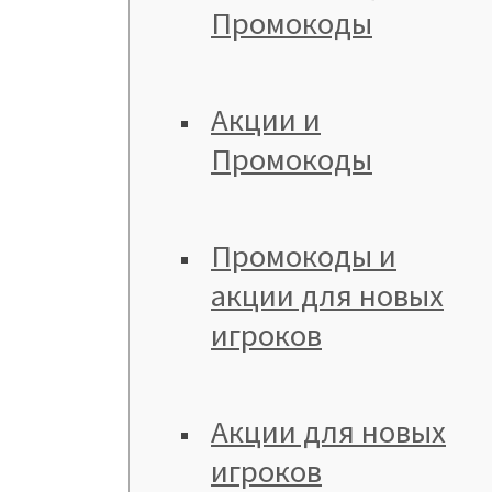
Промокоды
Акции и
Промокоды
Промокоды и
акции для новых
игроков
Акции для новых
игроков