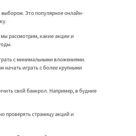
м выбором. Это популярное онлайн-
ку.
е мы рассмотрим, какие акции и
годы.
играть с минимальными вложениями.
м начать играть с более крупными
ичить свой банкрол. Например, в будние
но проверять страницу акций и