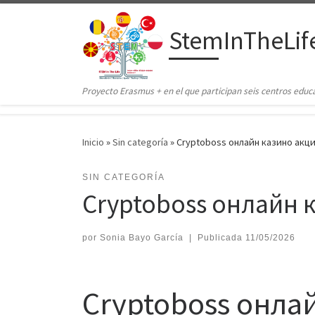
Saltar al contenido
StemInTheLif
Proyecto Erasmus + en el que participan seis centros educ
Inicio
»
Sin categoría
»
Cryptoboss онлайн казино акци
SIN CATEGORÍA
Cryptoboss онлайн 
por
Sonia Bayo García
|
Publicada
11/05/2026
Cryptoboss онла