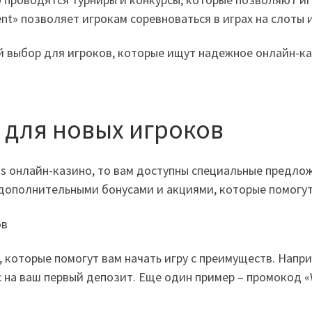
nt» позволяет игрокам соревноваться в играх на слоты и
ый выбор для игроков, которые ищут надежное онлайн-ка
 для новых игроков
oss онлайн-казино, то вам доступны специальные предло
 дополнительными бонусами и акциями, которые помогут 
ов
 которые помогут вам начать игру с преимуществ. Напр
с на ваш первый депозит. Еще один пример – промокод