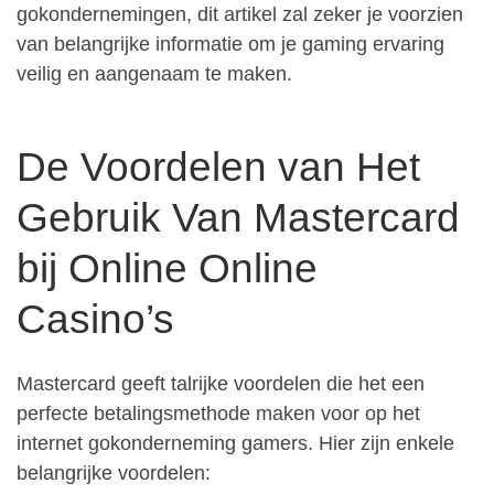
gokondernemingen, dit artikel zal zeker je voorzien
van belangrijke informatie om je gaming ervaring
veilig en aangenaam te maken.
De Voordelen van Het
Gebruik Van Mastercard
bij Online Online
Casino’s
Mastercard geeft talrijke voordelen die het een
perfecte betalingsmethode maken voor op het
internet gokonderneming gamers. Hier zijn enkele
belangrijke voordelen: