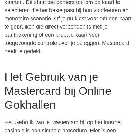
kaarten. Dit staat toe gamers toe om de kaart te
selecteren die het beste past bij hun voorkeuren en
monetaire scenario. Of je nu kiest voor om een kaart
te gebruiken die direct verbonden is met je
bankrekening of een prepaid kaart voor
toegevoegde controle over je beleggen, Mastercard
heeft je gedekt.
Het Gebruik van je
Mastercard bij Online
Gokhallen
Het Gebruik van je Mastercard bij op het internet
casino’s is een simpele procedure. Hier is een