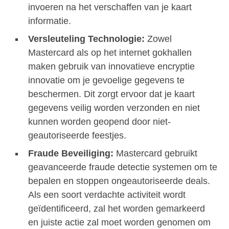
invoeren na het verschaffen van je kaart
informatie.
Versleuteling Technologie:
Zowel
Mastercard als op het internet gokhallen
maken gebruik van innovatieve encryptie
innovatie om je gevoelige gegevens te
beschermen. Dit zorgt ervoor dat je kaart
gegevens veilig worden verzonden en niet
kunnen worden geopend door niet-
geautoriseerde feestjes.
Fraude Beveiliging:
Mastercard gebruikt
geavanceerde fraude detectie systemen om te
bepalen en stoppen ongeautoriseerde deals.
Als een soort verdachte activiteit wordt
geïdentificeerd, zal het worden gemarkeerd
en juiste actie zal moet worden genomen om