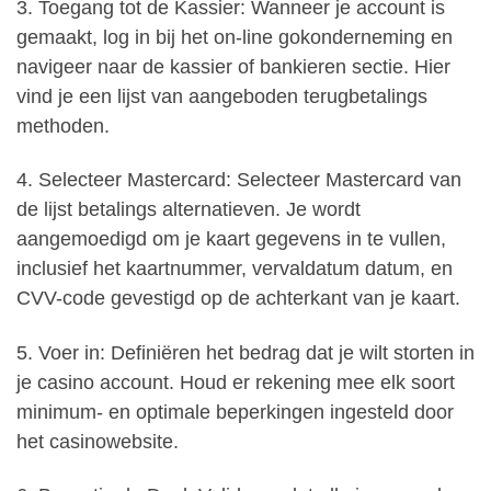
3. Toegang tot de Kassier: Wanneer je account is
gemaakt, log in bij het on-line gokonderneming en
navigeer naar de kassier of bankieren sectie. Hier
vind je een lijst van aangeboden terugbetalings
methoden.
4. Selecteer Mastercard: Selecteer Mastercard van
de lijst betalings alternatieven. Je wordt
aangemoedigd om je kaart gegevens in te vullen,
inclusief het kaartnummer, vervaldatum datum, en
CVV-code gevestigd op de achterkant van je kaart.
5. Voer in: Definiëren het bedrag dat je wilt storten in
je casino account. Houd er rekening mee elk soort
minimum- en optimale beperkingen ingesteld door
het casinowebsite.