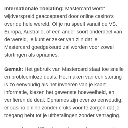
Internationale Toelating:
Mastercard wordt
wijdverspreid geaccepteerd door online casino’s
over de hele wereld. Of je nu speelt vanuit de VS,
Europa, Australië, of een ander soort onderdeel van
de wereld, je kunt er zeker van zijn dat je
Mastercard goedgekeurd zal worden voor zowel
stortingen als opnames.
Gemak:
Het gebruik van Mastercard staat toe snelle
en probleemloze deals. Het maken van een storting
is zo eenvoudig als het invoeren van je kaart
informatie, kiezen het gewenste hoeveelheid, en
verifiëren de deal. Opnames zijn evenzo eenvoudig,
er
casino online zonder cruks
voor te zorgen dat je
toegang hebt tot je uitbetalingen zonder vertraging.