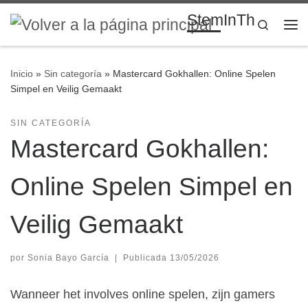
StemInTheLife
Saltar al contenido
Search
Me
Inicio
»
Sin categoría
»
Mastercard Gokhallen: Online Spelen
Simpel en Veilig Gemaakt
SIN CATEGORÍA
Mastercard Gokhallen:
Online Spelen Simpel en
Veilig Gemaakt
por
Sonia Bayo García
|
Publicada
13/05/2026
Wanneer het involves online spelen, zijn gamers