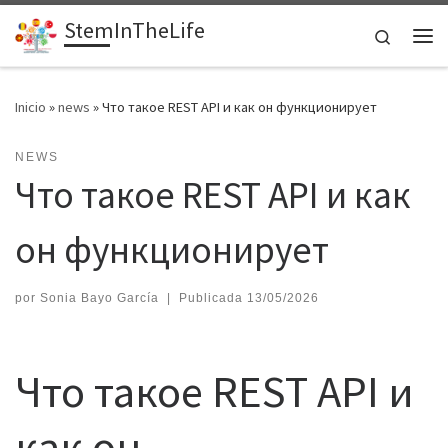
StemInTheLife
Saltar al contenido
Search
Me
Inicio
»
news
»
Что такое REST API и как он функционирует
NEWS
Что такое REST API и как
он функционирует
por
Sonia Bayo García
|
Publicada
13/05/2026
Что такое REST API и
как он