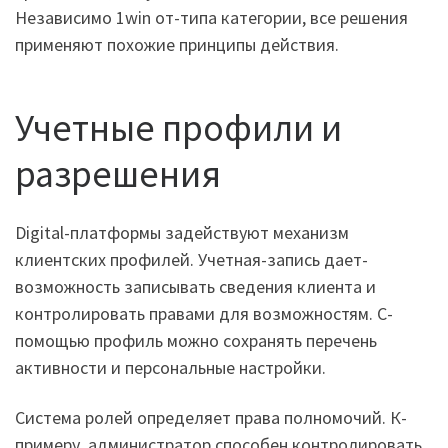
Независимо 1win от-типа категории, все решения
применяют похожие принципы действия.
Учетные профили и
разрешения
Digital-платформы задействуют механизм
клиентских профилей. Учетная-запись дает-
возможность записывать сведения клиента и
контролировать правами для возможностям. С-
помощью профиль можно сохранять перечень
активности и персональные настройки.
Система ролей определяет права полномочий. К-
примеру, администратор способен контролировать