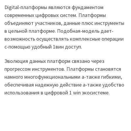
Digital-платформы являются фундаментом
современных цифровых систем. Платформы
объединяют участников, данные плюс инструменты
в цельной платформе. Подобная-модель дает-
возможность осуществлять комплексные операции
с-помощью удобный 1вин доступ.
Эволюция данных платформ связано через
прогрессом инструментов. Платформы становятся
намного многофункциональными а-также гибкими,
обеспечивая надежную действие а-также удобство
использования в цифровой 1 win экосистеме.