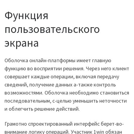
Функция
пользовательского
экрана
Оболочка онлайн-платформы имеет главную
функцию во восприятии решения. Через него клиент
совершает каждые операции, включая передачу
сведений, получение данных а-также контроль
возможностями. Оболочка необходимо становиться
последовательным, с-целью уменьшить неточности
и облегчить решение действий.
Грамотно спроектированный интерфейс берет-во-
внимание логику операций. Участник 1win обязан