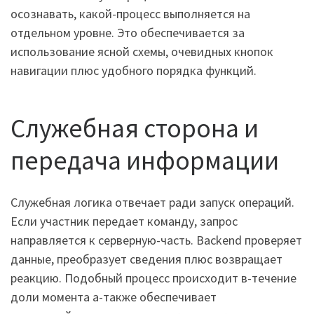
осознавать, какой-процесс выполняется на
отдельном уровне. Это обеспечивается за
использование ясной схемы, очевидных кнопок
навигации плюс удобного порядка функций.
Служебная сторона и
передача информации
Служебная логика отвечает ради запуск операций.
Если участник передает команду, запрос
направляется к серверную-часть. Backend проверяет
данные, преобразует сведения плюс возвращает
реакцию. Подобный процесс происходит в-течение
доли момента а-также обеспечивает