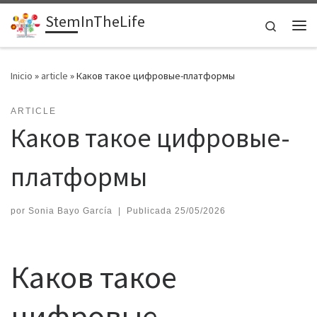
StemInTheLife
Saltar al contenido
Search
Me
Inicio
»
article
»
Каков такое цифровые-платформы
ARTICLE
Каков такое цифровые-
платформы
por
Sonia Bayo García
|
Publicada
25/05/2026
Каков такое
цифровые-