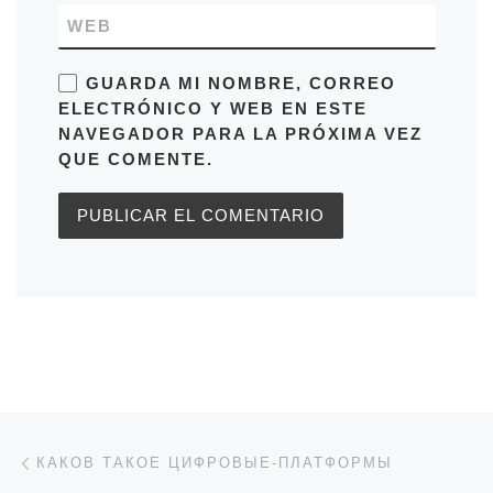
WEB
GUARDA MI NOMBRE, CORREO
ELECTRÓNICO Y WEB EN ESTE
NAVEGADOR PARA LA PRÓXIMA VEZ
QUE COMENTE.
Navegación de entradas
Entrada anterior
КАКОВ ТАКОЕ ЦИФРОВЫЕ-ПЛАТФОРМЫ