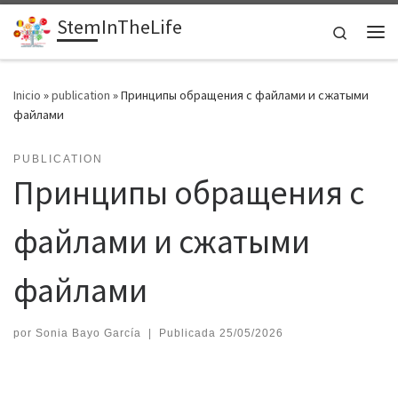
StemInTheLife
Saltar al contenido
Search
Me
Inicio
»
publication
»
Принципы обращения с файлами и сжатыми
файлами
PUBLICATION
Принципы обращения с
файлами и сжатыми
файлами
por
Sonia Bayo García
|
Publicada
25/05/2026