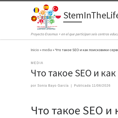
Saltar al contenido
StemInTheLif
Proyecto Erasmus + en el que participan seis centros educ
Inicio
»
media
»
Что такое SEO и как поисковики сер
MEDIA
Что такое SEO и ка
por
Sonia Bayo García
|
Publicada
11/06/2026
Что такое SEO и