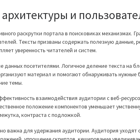
 архитектуры и пользовате
ного раскрутки портала в поисковиках механизмах. Г
телей. Тексты призваны содержать полезную данные, р
пляет уверенность читателей и систем.
е данных посетителями. Логичное деление текста на б
рганизуют материал и помогают обнаруживать нужные б
ние темы.
ффективность взаимодействия аудитории с веб-ресурсо
тественное положение компонентов уменьшает умственн
межутка, контраста с подложкой.
о важна для удержания аудитории. Аудитория уходят с
бражений, упрощение скриптов, кеширование увеличива