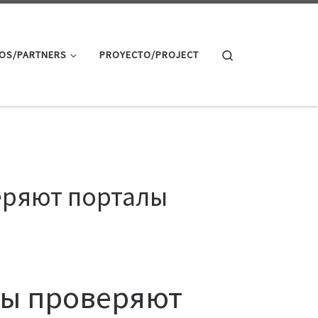
Search
OS/PARTNERS
PROYECTO/PROJECT
веряют порталы
сы проверяют