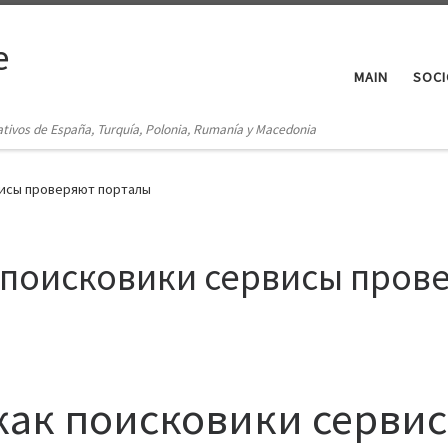
e
MAIN
SOCI
ativos de España, Turquía, Polonia, Rumanía y Macedonia
висы проверяют порталы
к поисковики сервисы про
 как поисковики серви