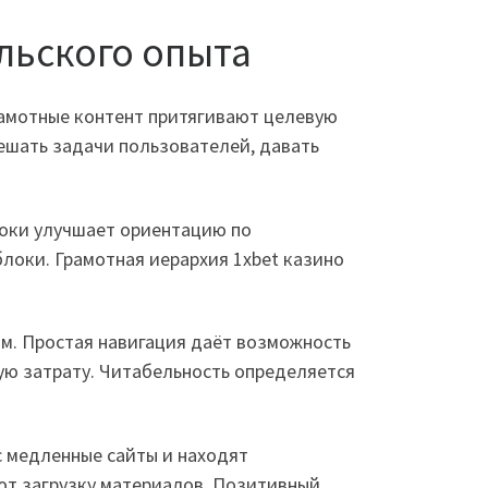
льского опыта
рамотные контент притягивают целевую
ешать задачи пользователей, давать
локи улучшает ориентацию по
локи. Грамотная иерархия 1xbet казино
м. Простая навигация даёт возможность
ую затрату. Читабельность определяется
 медленные сайты и находят
ют загрузку материалов. Позитивный