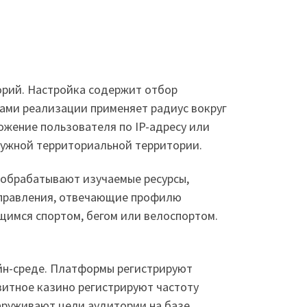
орий. Настройка содержит отбор
тами реализации применяет радиус вокруг
ожение пользователя по IP-адресу или
нужной территориальной территории.
ы обрабатывают изучаемые ресурсы,
аправления, отвечающие профилю
щимся спортом, бегом или велоспортом.
айн-среде. Платформы регистрируют
зитное казино регистрируют частоту
наруживают цели аудитории на базе