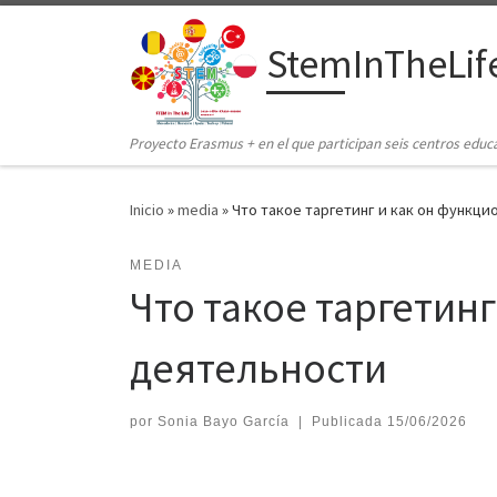
Saltar al contenido
StemInTheLif
Proyecto Erasmus + en el que participan seis centros educ
Inicio
»
media
»
Что такое таргетинг и как он функц
MEDIA
Что такое таргетин
деятельности
por
Sonia Bayo García
|
Publicada
15/06/2026