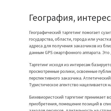
География, интере
Географический таргетинг помогает суз
государства, области, города или участ
адреса для получения заказчиков из бли
данным GPS смартфонного аппарата. Это
Таргетинг исходя из интересам базирует
просмотренные ролики, освоенные публи
перспективного заказчика. Атлетический
Туристическое агентство нацеливается 
Бихевиористский таргетинг принимает в
приобретения, помещение позиций в спис
заходов ресурсов, длительность на стра