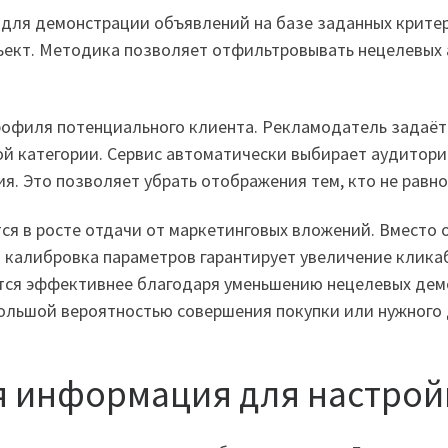
для демонстрации объявлений на базе заданных критер
объект. Методика позволяет отфильтровывать нецелевых
рофиля потенциального клиента. Рекламодатель задаёт 
ой категории. Сервис автоматически выбирает аудитор
я. Это позволяет убрать отображения тем, кто не равн
ся в росте отдачи от маркетинговых вложений. Вместо
я калибровка параметров гарантирует увеличение клик
тся эффективнее благодаря уменьшению нецелевых дем
большой вероятностью совершения покупки или нужного
я информация для настрой