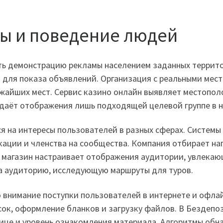
сы и поведение людей
ить демонстрацию рекламы населением заданных террит
ка для показа объявлений. Организация с реальными мес
жайших мест. Сервис казино онлайн выявляет местопол
 даёт отображения лишь подходящей целевой группе в 
ся на интересы пользователей в разных сферах. Систем
кации и членства на сообщества. Компания отбирает н
 магазин настраивает отображения аудитории, увлекаю
на аудиторию, исследующую маршруты для туров.
о внимание поступки пользователей в интернете и офл
ок, оформление бланков и загрузку файлов. В Бездепо
нице и уровень ознакомления материала. Алгоритмы об