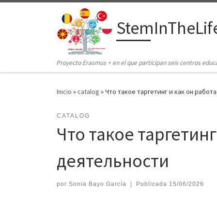
Saltar al contenido
StemInTheLif
Proyecto Erasmus + en el que participan seis centros educ
Inicio
»
catalog
»
Что такое таргетинг и как он рабо
CATALOG
Что такое таргетин
деятельности
por
Sonia Bayo García
|
Publicada
15/06/2026