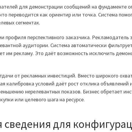
вателей для демонстрации сообщений на фундаменте о
, что переводится как ориентир или точка. Система пом
левых сегментах.
и профиля перспективного заказчика. Рекламодатель з
левантной аудитории. Система автоматически фильтруе
т им рекламу. Это даёт возможность исключить демонст
отдачи от рекламных инвестиций. Вместо широкого охв
ая калибровка условий даёт рост отклика объявлений 
еньшению нерелевантных показов. Бизнес обретает инс
упки или целевого шага на ресурсе.
я сведения для конфигура