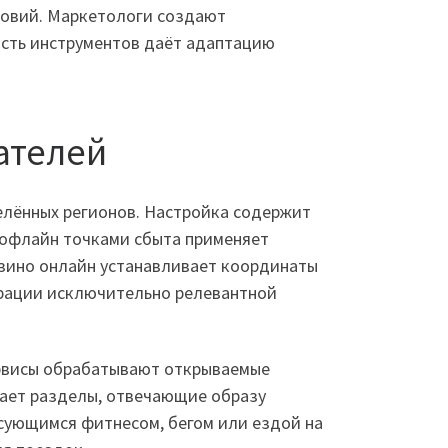
ловий. Маркетологи создают
ость инструментов даёт адаптацию
ателей
елённых регионов. Настройка содержит
с офлайн точками сбыта применяет
азино онлайн устанавливает координаты
трации исключительно релевантной
Сервисы обрабатывают открываемые
рает разделы, отвечающие образу
сующимся фитнесом, бегом или ездой на