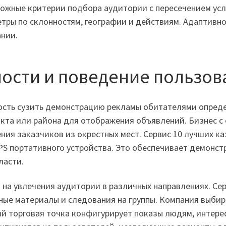
ложные критерии подбора аудитории с пересечением ус
етры по склонностям, географии и действиям. Адаптивн
нии.
ности и поведение пользов
ость сузить демонстрацию рекламы обитателями опред
нкта или района для отображения объявлений. Бизнес 
ния заказчиков из окрестных мест. Сервис 10 лучших к
GPS портативного устройства. Это обеспечивает демонс
ласти.
я на увлечения аудитории в различных направлениях. 
ные материалы и следования на группы. Компания выби
ый торговая точка конфигурирует показы людям, интере