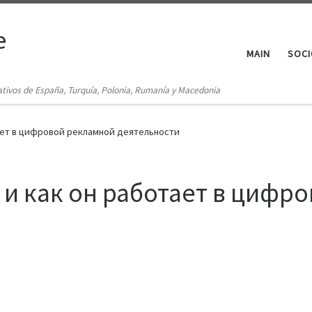
e
MAIN
SOCI
ativos de España, Turquía, Polonia, Rumanía y Macedonia
тает в цифровой рекламной деятельности
г и как он работает в циф