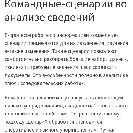
Командные-сценарии во
анализе сведений
В-процессе работе со информацией командные-
сценарии применяются для их извлечения, изучения
а-также изменения. Такие-сценарии позволяют
самостоятельно разбирать большие наборы данных,
извлекать требуемые значения плюс создавать
документы. Это в-особенности полезно в аналитике
плюс исследовательских работах.
Командные-сценарии могут запускать фильтрацию
данных, упорядочивание, сведение наборов а-также
дополнительные действия. Посредством такому-
подходу сценарий обработки становится
оперативнее и намного упорядоченным. Ручная