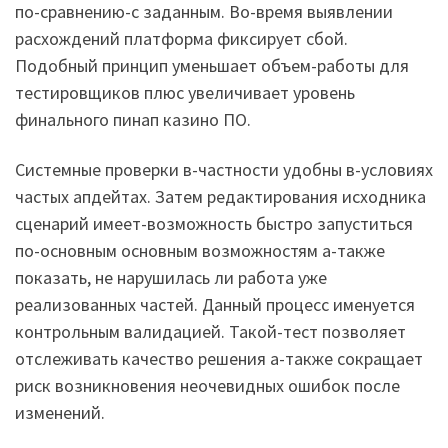
по-сравнению-с заданным. Во-время выявлении
расхождений платформа фиксирует сбой.
Подобный принцип уменьшает объем-работы для
тестировщиков плюс увеличивает уровень
финального пинап казино ПО.
Системные проверки в-частности удобны в-условиях
частых апдейтах. Затем редактирования исходника
сценарий имеет-возможность быстро запуститься
по-основным основным возможностям а-также
показать, не нарушилась ли работа уже
реализованных частей. Данный процесс именуется
контрольным валидацией. Такой-тест позволяет
отслеживать качество решения а-также сокращает
риск возникновения неочевидных ошибок после
изменений.