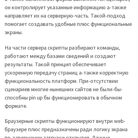
он контролирует указанные информацию а-также
направляет их на серверную-часть. Такой-подход
помогает создавать удобные плюс функциональные
экраны.
На части сервера скрипты разбирают команды,
работают между базами сведений и создают
результаты. Такой принцип обеспечивает
ускоренную передачу страниц а-также корректную
функциональность платформ. При-отсутствии
сценариев многие нынешних сайтов не были-бы-
способны pin up бы функционировать в обычном
формате.
Браузерные скрипты функционируют внутри web-
браузере плюс предназначены ради логику экрана
по-завершении загрузки открытия. Данные-