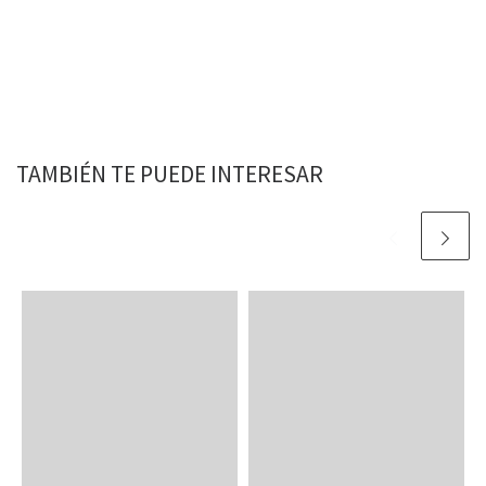
TAMBIÉN TE PUEDE INTERESAR