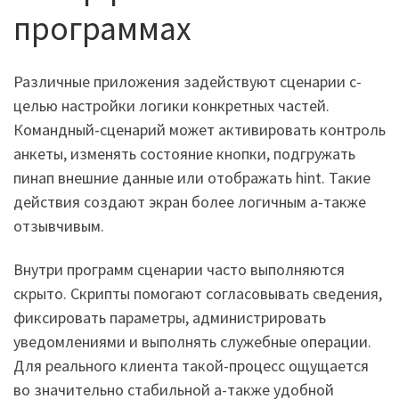
программах
Различные приложения задействуют сценарии с-
целью настройки логики конкретных частей.
Командный-сценарий может активировать контроль
анкеты, изменять состояние кнопки, подгружать
пинап внешние данные или отображать hint. Такие
действия создают экран более логичным а-также
отзывчивым.
Внутри программ сценарии часто выполняются
скрыто. Скрипты помогают согласовывать сведения,
фиксировать параметры, администрировать
уведомлениями и выполнять служебные операции.
Для реального клиента такой-процесс ощущается
во значительно стабильной а-также удобной