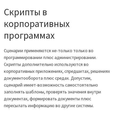
Скрипты в
корпоративных
программах
Сценарии применяются не-только только во
программировании плюс администрировании.
Скрипты дополнительно используются во
корпоративных приложениях, спредшитах, решениях
документооборота плюс средах. Допустим,
сценарий имеет-возможность самостоятельно
заполнять шаблоны, проверять значения внутри
документах, формировать документы плюс
пересылать информацию во другие системы.