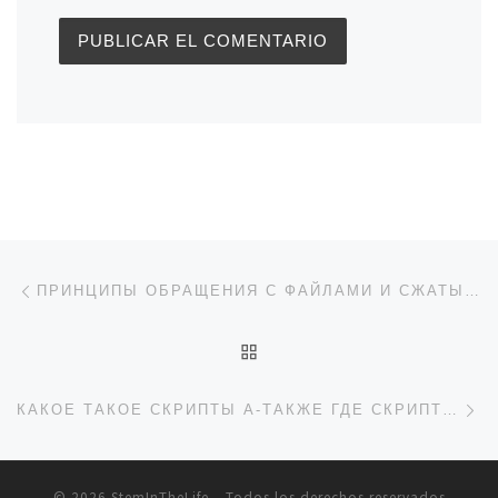
Navegación de entradas
Entrada anterior
ПРИНЦИПЫ ОБРАЩЕНИЯ С ФАЙЛАМИ И СЖАТЫМИ ФАЙЛАМИ
VOLVER A LA LISTA DE 
En
КАКОЕ ТАКОЕ СКРИПТЫ А-ТАКЖЕ ГДЕ СКРИПТЫ ЗАДЕЙСТВУЮТСЯ
© 2026
StemInTheLife
– Todos los derechos reservados