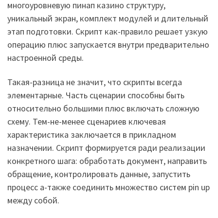
многоуровневую пинап казино структуру,
уникальный экран, комплект модулей и длительный
этап подготовки. Скрипт как-правило решает узкую
операцию плюс запускается внутри предварительно
настроенной среды.
Такая-разница не значит, что скрипты всегда
элементарные. Часть сценарии способны быть
относительно большими плюс включать сложную
схему. Тем-не-менее сценариев ключевая
характеристика заключается в прикладном
назначении. Скрипт формируется ради реализации
конкретного шага: обработать документ, направить
обращение, контролировать данные, запустить
процесс а-также соединить множество систем pin up
между собой.