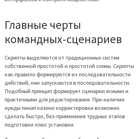
Главные черты
командных-сценариев
Скрипты выделяются от традиционных систем
собственной простотой и простотой схемы. Скрипты
как-правило формируются из последовательности
действий, они запускаются в последовательности.
Подобный принцип формирует сценарии ясными и
практичными для редактирования. При-наличии
нужды пинап казино корректировки возможно
сделать быстро, без-применения трудных этапов
подготовки плюс установки.