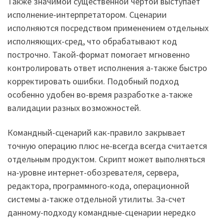
Также значимой существенной чертой выступает
исполнение-интерпретатором. Сценарии
исполняются посредством применением отдельных
исполняющих-сред, что обрабатывают код
построчно. Такой-формат помогает мгновенно
контролировать ответ исполнения а-также быстро
корректировать ошибки. Подобный подход
особенно удобен во-время разработке а-также
валидации разных возможностей.
Командный-сценарий как-правило закрывает
точную операцию плюс не-всегда всегда считается
отдельным продуктом. Скрипт может выполняться
на-уровне интернет-обозревателя, сервера,
редактора, программного-кода, операционной
системы а-также отдельной утилиты. За-счет
данному-подходу командные-сценарии нередко