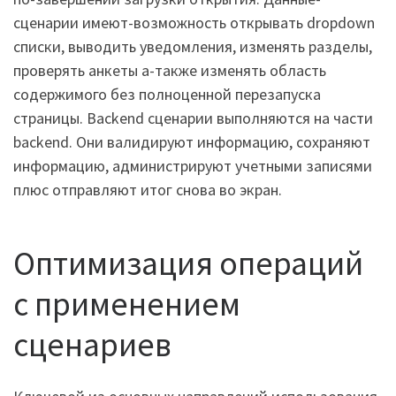
сценарии имеют-возможность открывать dropdown
списки, выводить уведомления, изменять разделы,
проверять анкеты а-также изменять область
содержимого без полноценной перезапуска
страницы. Backend сценарии выполняются на части
backend. Они валидируют информацию, сохраняют
информацию, администрируют учетными записями
плюс отправляют итог снова во экран.
Оптимизация операций
с применением
сценариев